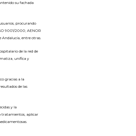
ntenido su fachada
s usuarios, procurando
 la ISO 9001/2000; AENOR
e Andalucía, entre otras.
spitalario de la red de
matiza, unifica y
co gracias a la
resultados de las
cidas y la
o tratamientos, aplicar
s medicamentosas.