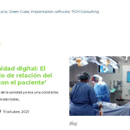
taria
,
Green Cube
,
Implantación
,
software
,
TICH Consulting
t
idad digital: El
 de relación del
con el paciente’
de la sanidad ya era una constante,
lerado todas…
11 octubre, 2021
Blog