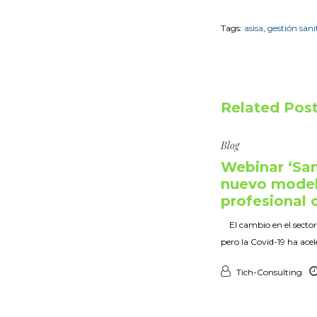
Tags:
asisa
,
gestión sani
Related Pos
Blog
Webinar ‘San
nuevo modelo
profesional 
El cambio en el sector 
pero la Covid-19 ha ace
Tich-Consulting