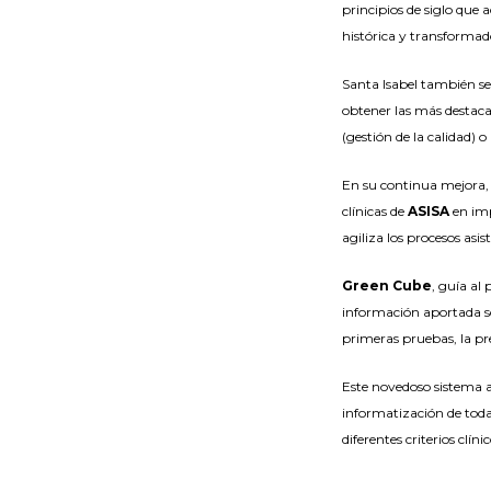
principios de siglo que 
histórica y transformad
Santa Isabel también se 
obtener las más destaca
(gestión de la calidad) 
En su continua mejora, 
clínicas de
ASISA
en im
agiliza los procesos asis
Green Cube
, guía al
información aportada sob
primeras pruebas, la pr
Este novedoso sistema a
informatización de toda
diferentes criterios clí