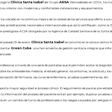
acoge la
Clínica Santa Isabel
del Grupo
ASISA
. Remodelado en 2004, ha ma
o su interior con modernas y confortables instalaciones y equipamientos.
ha volcado en la continua mejora de la calidad de los servicios que oferta a su
das acreditaciones nacionales e internacionales que así lo certifiquen, como
o la prestigiosa ACSA otorgada por la Agencia de Calidad Sanitaria de la Junta d
el pasado 19 de enero,
Clínica Santa Isabel
se convirtió en el octavo centro ho
plantar
Green Cube
, una herramienta de gestión sanitaria integral que infor
tenciales
 profesional a través de una serie de pantallas que le permiten acotar el diagnósti
re los antecedentes médicos, el estado general, los síntomas, la solicitud y los 
escripción de fármacos, las curas de enfermería, pruebas suplementarias, etc.
porta mayor seguridad al proceso clínico. El seguimiento de pautas pre-estable
 la información del proceso del paciente evitan por ejemplo, duplicar pruebas 
nicos en un cambio de turno de profesionales o los riesgos causados por alergia